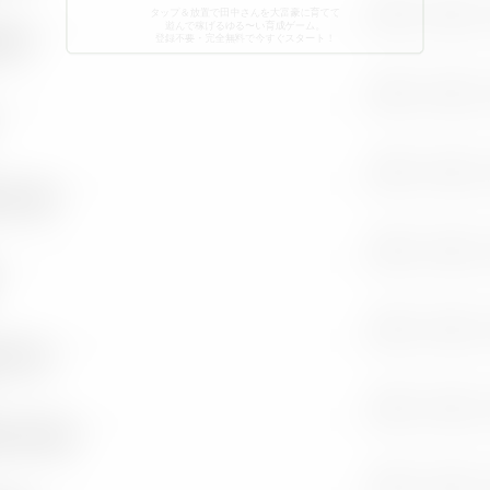
軸
紐
デン
軸
紐
軸
紐
ソーロ
軸
紐
タップ＆放置で田中さんを大富豪に育てて
遊んで稼げるゆる〜い育成ゲーム。
軸
紐
登録不要・完全無料で今すぐスタート！
ンドン
軸
紐
シャール
軸
紐