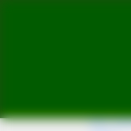
無料競馬AI
無料AI競