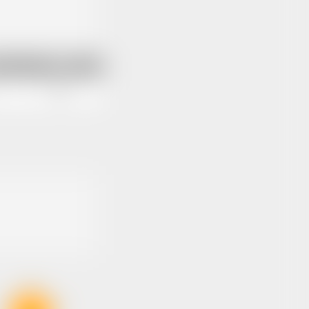
三連単
0点