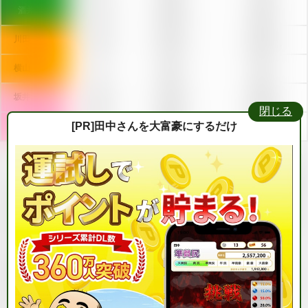
35回
14回
231回
酒井 学
（15.151%）
（6.06%）
67回
23回
161回
川田 将雅
（41.614%）
（14.285%）
1回
0回
4回
横山 武史
（25.0%）
（0.0%）
57回
29回
182回
坂井 瑠星
（31.318%）
（15.934%）
閉じる
68回
20回
[PR]田中さんを大富豪にするだけ
200回
岩田 康誠
（34.0%）
（10.0%）
「京都競馬場開設１００周年記念」の騎手による競馬
予想で、得意な騎手は
武 豊
騎手です。《
ノボリシ
ョウリュウ
》に騎乗します。勝利数も多いので、要注
目です。
複勝率が高い騎手は
Ｃ．ルメール
騎手です。《
エス
トレヤデベレン
》に騎乗します。30%を超えているた
め、馬券に絡めると的中率が上がりそうです。