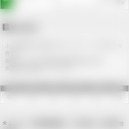
22.3
52.4倍
軸
紐
穴
🧮
馬券点数計算
上の競馬予想一覧表の「軸」「紐」「穴」のボタンを
押すと
自動でそれぞれの券種の点数が表示されます。
馬券購入の参考にしてください。
ワイド
枠連
馬連
馬単
三連複
三連単
0点
0点
0点
0点
0点
0点
⭐
みんなの「京都競馬場開設１００周年記念」AI競馬予想