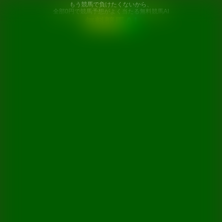
もう競馬で負けたくないから、
全部0円で競馬予想がよく当たる無料競馬AI
AI
無料競馬