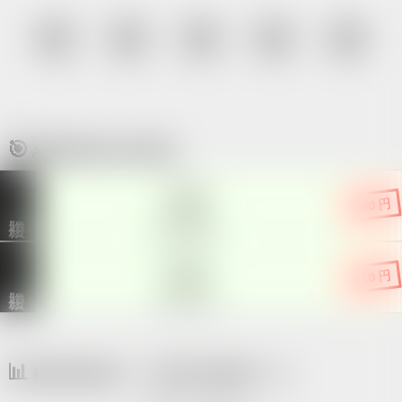
★
★
★
★
★
🎯
AI競馬予想の的中馬券
240 円
10
エストレヤデベレン
110 円
13
ダノンフィーゴ
📊
枠番の同条件レース過去10年統計データ