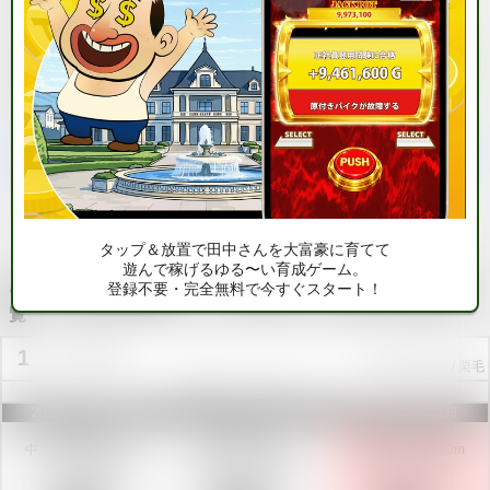
逆に期待できない騎手は
鮫島 良太
騎手です。《
テ
イエムランウェイ
》に騎乗します。好材料がない場合
は買わないほうが良いでしょう。
次は「京都競馬場開設１００周年記念」出走馬の情報
も見て競馬予想をしましょう▼
タップ＆放置で田中さんを大富豪に育てて
遊んで稼げるゆる〜い育成ゲーム。
🐴
登録不要・完全無料で今すぐスタート！
「京都競馬場開設１００周年記念」出走馬の基本情報一
覧
1
ヘンリー
牡馬
/
関西所属
/
栗毛
調教師：吉岡 辰弥
2025年08月03日
2025年05月25日
2023年09月17日
桶狭間Ｓ
高瀬川Ｓ
3歳以上2勝
中京 ダート 1400m
京都 ダート 1400m
阪神 ダート 1400m
晴 良 5枠 9番
曇 重 1枠 1番
曇 良 6枠 12番
幸 英明
鮫島 克駿
川田 将雅