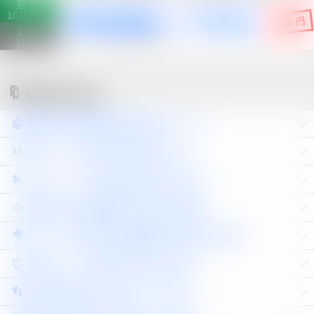
京都
10月19日
350 円
京都競馬場開設１００周年記念
10R
ダート
1400m
16頭
15:00
🔖
競馬予想の目次
🤖 競馬AIの競馬予想を0円でゲット！
📊 勝っている馬の枠番は○番だった
🏇 このレースが得意な騎手はあの人
🐴 最新の出走馬情報で勝ち馬を発見
🎥 オススメ競馬予想参考動画で動きを分析
⏰ 過去レースの結果で傾向を分析
👣 あの脚質の馬に注目してみると…