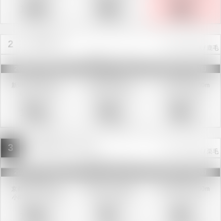
14着
16着
1着
/16頭
/16頭
/16頭
1:25.4 (先行)
1:28.2 (差し)
1:23.9 (先行)
2
パルデンス
牡馬
/
関東所属
/
鹿毛
調教師：森 一誠
2025年08月16日
2025年05月04日
2025年03月01日
上越Ｓ
巨椋池Ｓ
春風Ｓ
新潟 ダート 1200m
京都 ダート 1200m
中山 ダート 1200m
晴 良 5枠 8番
晴 良 1枠 1番
晴 良 1枠 2番
菊沢 一樹
丹内 祐次
内田 博幸
11着
11着
8着
/15頭
/16頭
/16頭
1:12.2 (追込)
1:11.1 (追込)
1:12.1 (差し)
3
タマモダイジョッキ
牡馬
/
関西所属
/
栗毛
調教師：緒方 努
2025年10月04日
2025年09月07日
2025年03月23日
大山崎Ｓ
オークランド
鳴門Ｓ
京都 ダート 1200m
阪神 ダート 1200m
阪神 ダート 1400m
小雨 不良 7枠 13番
晴 良 3枠 3番
晴 良 1枠 1番
小沢 大仁
小沢 大仁
武 豊
10着
7着
8着
/16頭
/12頭
/16頭