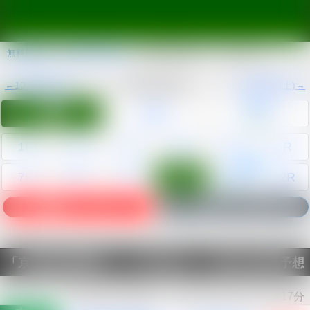
無料競馬AI
無料AI競馬予想
京都競馬場開設１００周年記念
10月19日(日)
←10月18日(土)
10月25日(土)→
京都
東京
新潟
WIN
5
WIN
5
1R
2R
3R
4R
5R
6R
10R
11R
7R
8R
9R
12R
WIN
5
WIN
5
オリジンAI
ウェーブAI
「
京都競馬場開設１００周年記念
」
の無料AI競馬予想
競馬予想の更新日：
2025年10月19日 17時17分