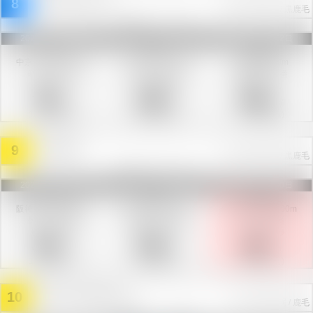
8
ワレハウミノコ
牝馬
/
関西所属
/
黒鹿毛
調教師：武 英智
2025年08月23日
2025年06月28日
2025年04月12日
伊賀Ｓ
博多Ｓ
京橋Ｓ
中京 ダート 1400m
小倉 ダート 1700m
阪神 芝 2000m
晴 良 1枠 2番
晴 良 8枠 15番
曇 良 6枠 11番
高倉 稜
小崎 綾也
菱田 裕二
7着
12着
15着
/16頭
/16頭
/16頭
1:24.2 (追込)
1:46.4 (差し)
2:00.0 (追込)
9
セミマル
牡馬
/
関西所属
/
黒鹿毛
調教師：西村 真幸
2025年09月20日
2025年04月26日
2025年03月30日
大阪スポ杯
鎌倉Ｓ
鈴鹿特別
阪神 ダート 1400m
東京 ダート 1400m
中京 ダート 1400m
曇 良 6枠 8番
曇 稍重 2枠 4番
晴 良 3枠 6番
鮫島 克駿
松山 弘平
Ｊ．モレイラ
4着
12着
1着
/13頭
/16頭
/16頭
1:24.6 (先行)
1:24.7 (差し)
1:24.7 (差し)
10
エストレヤデベレン
牡馬
/
関西所属
/
鹿毛