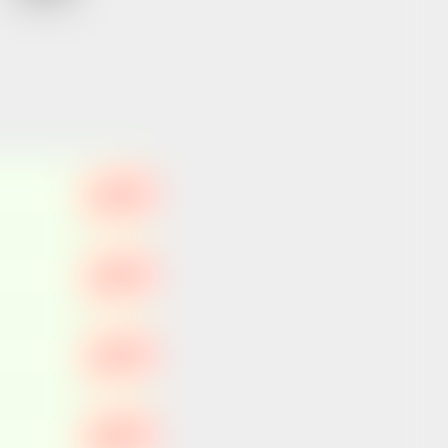
140 円
150 円
270 円
560 円