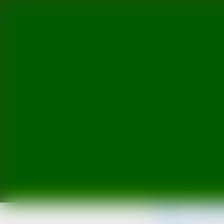
無料競馬AI
無料AI競