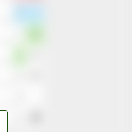
○
2
55.7
3.2倍
穴
▲
7
る
52.6
17.4倍
穴
△
3
51.4
4.8倍
穴
☆
5
47.9
11.5倍
穴
4
47.6
6.2倍
穴
消
6
26.9
13.9倍
穴