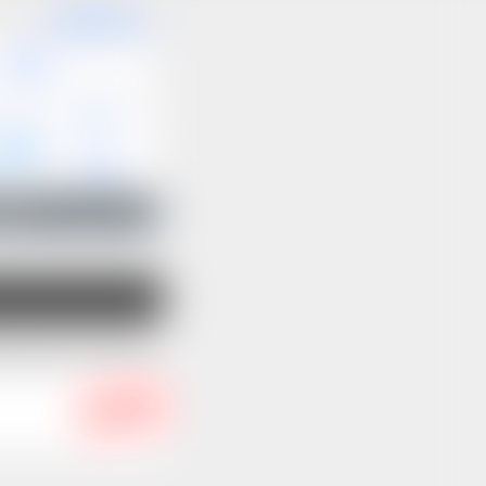
10月25日(土)→
東京
6R
12R
AI
年10月19日 17時17分
5,280 円