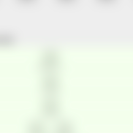
中馬券
2
ダイヤモンドノット
7
リリージョワ
7
リリージョワ
＞
7
2