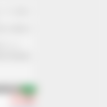
。ワイドで買いた
高くなる見込みで
いでしょう。
を買う場合は軸に
人気
AI予想
◎
1
59.7
2.7倍
穴