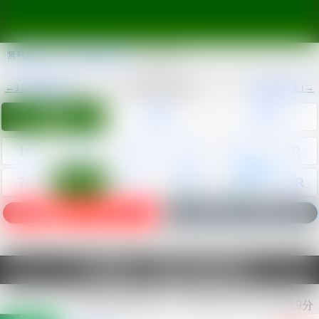
無料競馬AI
無料AI競馬予想
壬生特別
10月26日(日)
←10月25日(土)
11月1日(土)→
京都
新潟
東京
1R
2R
3R
4R
5R
6R
10R
11R
8R
7R
9R
12R
WIN
5
WIN
5
オリジンAI
ウェーブAI
「
壬生特別
」
の無料AI競馬予想
競馬予想の更新日：
2025年10月27日 14時19分