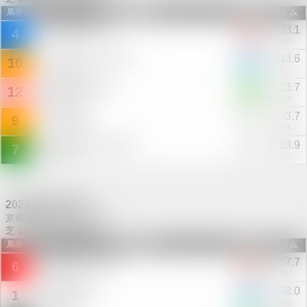
馬番
馬名・騎手名
着順
タイム
ワールズエンド
1
1:33.1
4
Ｃ．デムーロ
1人気
先行
ムーンリットナイト
2
1:33.6
10
川田 将雅
2人気
差し
チュウワダンス
3
1:33.7
12
荻野 琢真
6人気
追込
テラメリタ
4
1:33.7
9
Ｃ．ルメール
7人気
追込
エポックヴィーナス
5
1:33.9
7
坂井 瑠星
4人気
先行
2023年10月22日
京都競馬場 9R 壬生特別
芝 1200m 16頭 晴 良
馬番
馬名・騎手名
着順
タイム
ミルトクレイモー
1
1:07.7
6
岩田 望来
3人気
先行
グランテスト
2
1:08.0
1
坂井 瑠星
1人気
追込