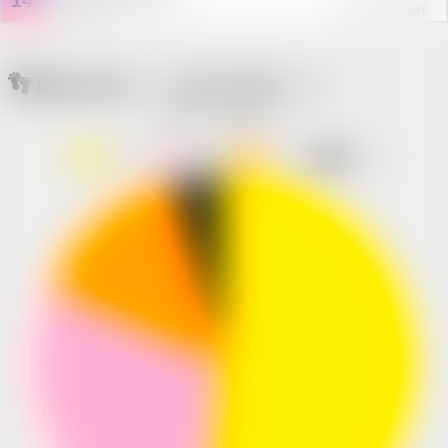
14
藤岡 康太
6人気
先行
👣
脚質の同条件レース過去10年統計データ