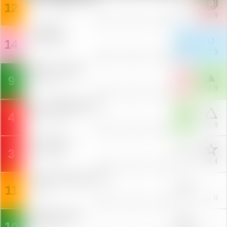
◎
7
12
佐々木 大輔
69.9
14.0倍
軸
紐
穴
コウセキ
○
2
14
Ｃ．ルメール
67.3
3.8倍
軸
紐
穴
モジャーリオ
▲
1
9
横山 和生
64.0
3.7倍
軸
紐
穴
キントラダンサー
△
3
4
西村 淳也
56.8
6.0倍
軸
紐
穴
フードマン
☆
4
3
岩田 望来
54.4
6.6倍
軸
紐
穴
ビービーエフォート
5
11
武 豊
52.0
10.0倍
軸
紐
穴
ドナウパール
13
10
団野 大成