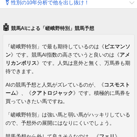
⚧ 性別の10年分析で他を出し抜け！
🤖
競馬AIによる「嵯峨野特別」競馬予想
「嵯峨野特別」で最も期待しているのは《
ピエマンソ
ン
》です。競馬AI指数の高さでいうと良いのは《
アメ
リカンポリス
》です。人気は意外と無く、万馬券も期
待できます。
AIの競馬予想と人気がズレているのが、《
コスモスト
ーム
》、《
クアトロジャック
》です。積極的に馬券を
買っていきたい馬ですね。
「嵯峨野特別」は強い馬と弱い馬がハッキリしている
ので、予想外の展開にはなりにくいでしょう。
競馬予想から外して良さそうなのは、《
フェリ
》、