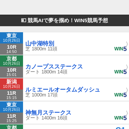
💴 競馬AIで夢を掴め！
WIN5競馬予想
東京
10月26日
山中湖特別
10R
5
芝
1800m
11頭
WIN
14:50
京都
10月26日
カノープスステークス
10R
5
ダート
1800m
14頭
WIN
15:01
新潟
10月26日
ルミエールオータムダッシュ
11R
5
芝
1000m
17頭
WIN
15:15
東京
10月26日
神無月ステークス
11R
5
ダート
1400m
16頭
WIN
15:25
京都