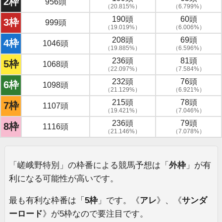
2枠
956頭
（20.815%）
（6.799%）
190頭
60頭
3枠
999頭
（19.019%）
（6.006%）
208頭
69頭
4枠
1046頭
（19.885%）
（6.596%）
236頭
81頭
5枠
1068頭
（22.097%）
（7.584%）
232頭
76頭
6枠
1098頭
（21.129%）
（6.921%）
215頭
78頭
7枠
1107頭
（19.421%）
（7.046%）
236頭
79頭
8枠
1116頭
（21.146%）
（7.078%）
「嵯峨野特別」の枠番による競馬予想は「
外枠
」が有
利になる可能性が高いです。
最も有利な枠番は「
5枠
」です。《
アレ
》、《
サンダ
ーロード
》が5枠なので要注目です。