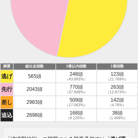
脚質
総出走頭数
3着以内頭数
1着頭数
248頭
123頭
逃げ
565頭
（43.893%）
（21.769%）
770頭
263頭
先行
2043頭
（37.689%）
（12.873%）
509頭
142頭
差し
2983頭
（17.063%）
（4.76%）
168頭
38頭
追込
2698頭
（6.226%）
（1.408%）