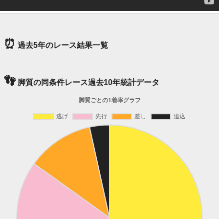
⏰
過去5年のレース結果一覧
👣
脚質の同条件レース過去10年統計データ