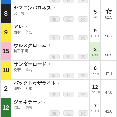
軸
紐
穴
ヤマニンバロネス
☆
5
3
武 豊
62.5
9.4倍
軸
紐
穴
アレ
9
9
西村 淳也
56.7
28.8倍
軸
紐
穴
ウルスクローム
3
15
騎手不明
56.5
5.8倍
軸
紐
穴
サンダーロード
6
10
松若 風馬
47.1
13.9倍
軸
紐
穴
バックトゥザライト
12
2
団野 大成
47.0
138.4倍
軸
紐
穴
ジェネラーレ
7
12
岩田 望来
42.6
23.8倍
軸
紐
穴