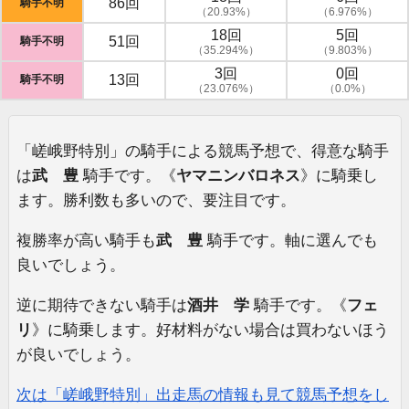
86回
騎手不明
（20.93%）
（6.976%）
18回
5回
51回
騎手不明
（35.294%）
（9.803%）
3回
0回
13回
騎手不明
（23.076%）
（0.0%）
「嵯峨野特別」の騎手による競馬予想で、得意な騎手
は
武 豊
騎手です。《
ヤマニンバロネス
》に騎乗し
ます。勝利数も多いので、要注目です。
複勝率が高い騎手も
武 豊
騎手です。軸に選んでも
良いでしょう。
逆に期待できない騎手は
酒井 学
騎手です。《
フェ
リ
》に騎乗します。好材料がない場合は買わないほう
が良いでしょう。
次は「嵯峨野特別」出走馬の情報も見て競馬予想をし