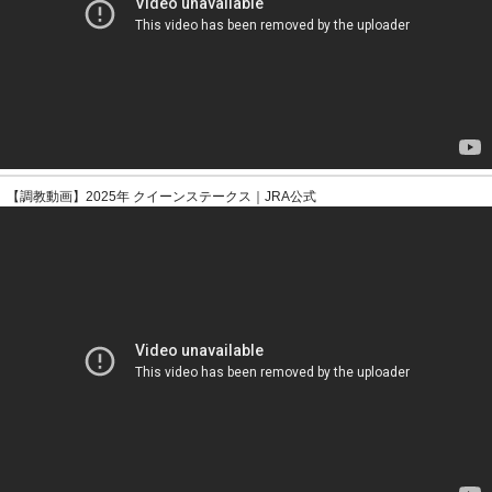
【調教動画】2025年 クイーンステークス｜JRA公式