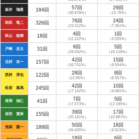
57回
29回
184回
坂井 瑠星
（30.978%）
（15.76%）
76回
24回
326回
和田 竜二
（23.312%）
（7.361%）
4回
1回
18回
秋山 稔樹
（22.222%）
（5.555%）
9回
5回
31回
戸崎 圭太
（29.032%）
（16.129%）
42回
15回
157回
北村 友一
（26.751%）
（9.554%）
28回
8回
122回
西村 淳也
（22.95%）
（6.557%）
42回
10回
245回
松若 風馬
（17.142%）
（4.081%）
7回
5回
41回
長岡 禎仁
（17.073%）
（12.195%）
39回
17回
155回
岩田 望来
（25.161%）
（10.967%）
50回
18回
189回
池添 謙一
（26.455%）
（9.523%）
18回
6回