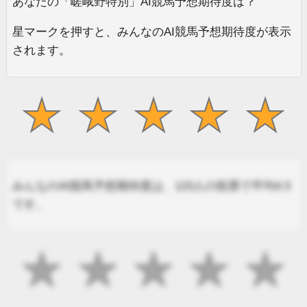
あなたの「嵯峨野特別」AI競馬予想期待度は？
星マークを押すと、みんなのAI競馬予想期待度が表示
されます。
★
★
★
★
★
みんなのAI競馬予想期待度は、123人の投票で平均4.5
です。
★
★
★
★
★