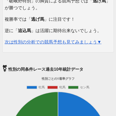
「嵯峨野特別」の脚質による競馬予想では「
逃げ馬
」
が勝つでしょう。
複勝率では「
逃げ馬
」に注目です！
逆に「
追込馬
」は活躍に期待出来ないでしょう。
次は性別の分析での競馬予想も見てみましょう▼
⚧
性別の同条件レース過去10年統計データ