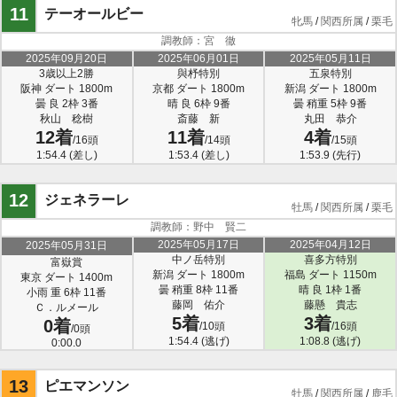
11
テーオールビー
牝馬
/
関西所属
/
栗毛
調教師：宮 徹
2025年09月20日
2025年06月01日
2025年05月11日
3歳以上2勝
與杼特別
五泉特別
阪神 ダート 1800m
京都 ダート 1800m
新潟 ダート 1800m
曇 良 2枠 3番
晴 良 6枠 9番
曇 稍重 5枠 9番
秋山 稔樹
斎藤 新
丸田 恭介
12着
11着
4着
/16頭
/14頭
/15頭
1:54.4 (差し)
1:53.4 (差し)
1:53.9 (先行)
12
ジェネラーレ
牡馬
/
関西所属
/
栗毛
調教師：野中 賢二
2025年05月17日
2025年04月12日
2025年05月31日
中ノ岳特別
喜多方特別
富嶽賞
新潟 ダート 1800m
福島 ダート 1150m
東京 ダート 1400m
曇 稍重 8枠 11番
晴 良 1枠 1番
小雨 重 6枠 11番
藤岡 佑介
藤懸 貴志
Ｃ．ルメール
5着
3着
0着
/10頭
/16頭
/0頭
1:54.4 (逃げ)
1:08.8 (逃げ)
0:00.0
13
ピエマンソン
牡馬
/
関西所属
/
鹿毛