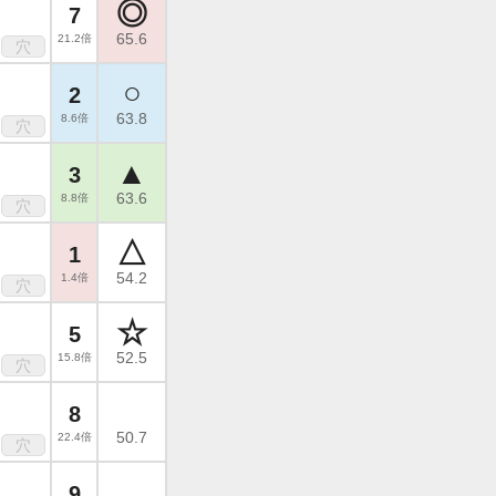
◎
7
65.6
21.2倍
穴
○
2
63.8
8.6倍
穴
▲
3
63.6
8.8倍
穴
△
1
54.2
1.4倍
穴
☆
5
52.5
15.8倍
穴
8
50.7
22.4倍
穴
9