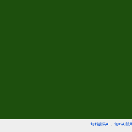
無料競馬AI
無料AI競