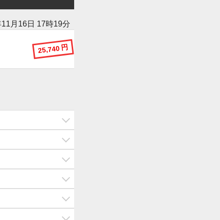
年11月16日 17時19分
25,740 円