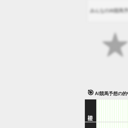
みんなのAI競馬予
🎯
AI競馬予想の的