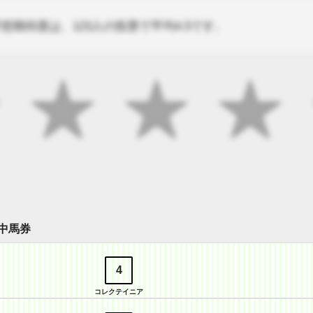
想期待度は、123人の投票で平均4.5です。
★
★
★
★
中馬券
4
コレクテイニア