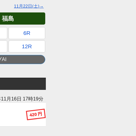
11月22日(土)→
福島
6R
12R
AI
年11月16日 17時19分
420 円