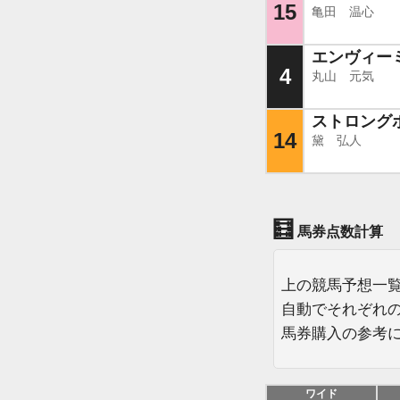
15
亀田 温心
エンヴィー
4
丸山 元気
ストロング
14
黛 弘人
🧮
馬券点数計算
上の競馬予想一
自動でそれぞれ
馬券購入の参考
ワイド