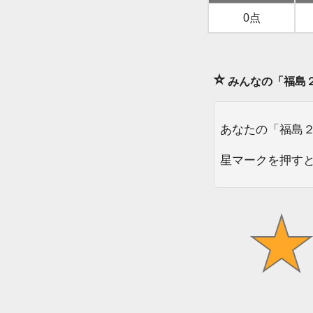
0点
⭐
みんなの「福島２
あなたの「福島２
星マークを押すと