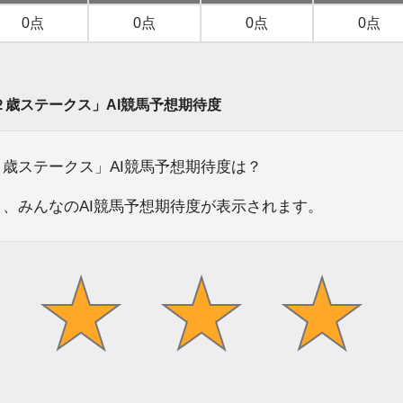
0点
0点
0点
0点
歳ステークス」AI競馬予想期待度
歳ステークス」AI競馬予想期待度は？
、みんなのAI競馬予想期待度が表示されます。
★
★
★
★