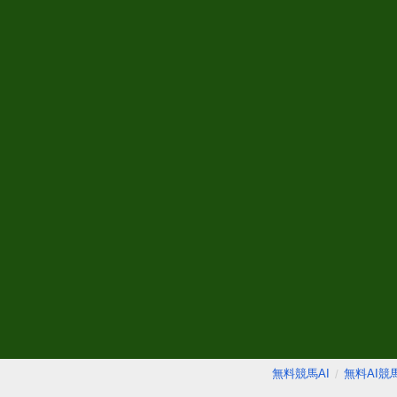
無料競馬AI
無料AI競