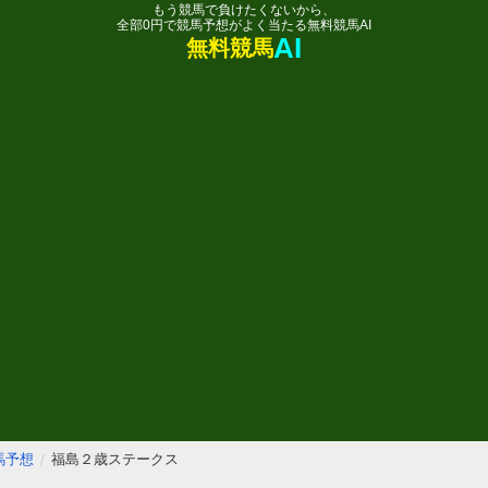
もう競馬で負けたくないから、
全部0円で競馬予想がよく当たる無料競馬AI
AI
無料競馬
馬予想
福島２歳ステークス