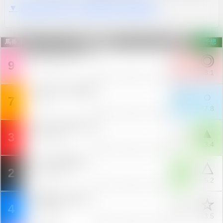
▼ 過去10年分析での競馬予想で勝率が…
馬番
馬名・騎手名
人気
AI予想
グリオンヴール
◎
1
9
Ｃ．ルメール
88.1
1.5倍
軸
紐
穴
マーゴットブロー
○
2
7
武 豊
77.8
2.8倍
軸
紐
穴
ルージュブリッツ
▲
4
3
横山 和生
73.4
18.5倍
軸
紐
穴
ウィングブルー
△
3
2
三浦 皇成
55.2
6.1倍
軸
紐
穴
ヘクセンハウス
☆
5
4
津村 明秀
53.5
47.2倍
軸
紐
穴