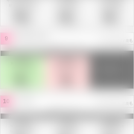
中山 ダート 1200m
中山 芝 1600m
小倉 芝 1200m
晴 稍重 8枠 12番
晴 良 2枠 2番
晴 良 7枠 8番
長浜 鴻緒
上里 直汰
秋山 稔樹
12着
11着
5着
/13頭
/12頭
/10頭
1:13.5 (追込)
1:34.1 (追込)
1:08.6 (差し)
9
グリオンヴール
牡馬
/
関東所属
/
鹿毛
調教師：宮田 敬介
2026年02月14日
2025年08月23日
3歳1勝
2歳新馬
東京 芝 1400m
札幌 芝 1500m
晴 良 2枠 4番
晴 稍重 4枠 4番
前前前走 無し
Ｃ．ルメール
Ｃ．ルメール
3着
1着
/16頭
/9頭
1:21.9 (差し)
1:30.9 (先行)
10
ヘイマー
牡馬
/
関東所属
/
黒鹿毛
調教師：伊藤 伸一
2026年03月28日
2026年03月01日
2026年02月15日
3歳1勝
3歳1勝
3歳未勝利
中山 芝 1800m
中山 芝 1600m
京都 芝 1600m
晴 稍重 1枠 1番
晴 良 5枠 5番
曇 良 4枠 7番