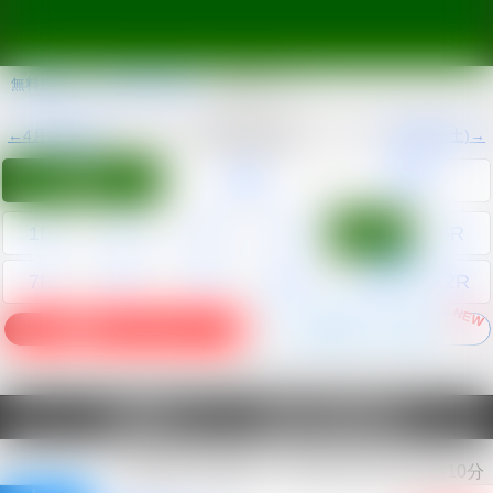
無料競馬AI
無料AI競馬予想
3歳1勝クラス
4月19日(日)
←4月18日(土)
4月25日(土)→
中山
福島
阪神
5R
1R
2R
3R
4R
6R
7R
8R
9R
10R
11R
12R
オリジンAI
ウェーブAI
「
3歳1勝クラス
」
の無料AI競馬予想
競馬予想の更新日：
2026年4月20日 08時10分