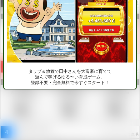
2
ウィングブルー
牝馬
/
関東所属
/
鹿毛
調教師：斎藤 誠
2026年03月14日
2025年12月21日
2025年11月22日
3歳1勝
寒椿賞
2歳未勝利
中京 ダート 1800m
中京 ダート 1400m
福島 ダート 1700m
晴 良 1枠 2番
雨 稍重 7枠 14番
晴 良 5枠 8番
吉田 隼人
菅原 明良
斎藤 新
11着
10着
1着
/16頭
/16頭
/14頭
1:55.3 (逃げ)
1:25.5 (追込)
1:48.0 (逃げ)
3
ルージュブリッツ
牝馬
/
関東所属
/
鹿毛
タップ＆放置で田中さんを大富豪に育てて
調教師：古賀 慎明
遊んで稼げるゆる〜い育成ゲーム。
2026年02月14日
2025年11月23日
2026年02月07日
登録不要・完全無料で今すぐスタート！
3歳1勝
赤松賞
春菜賞
東京 芝 1400m
東京 芝 1600m
東京 芝 1400m
晴 良 3枠 6番
曇 良 6枠 6番
雪 良 5枠 9番
Ｒ．キング
横山 和生
横山 和生
9着
6着
0着
/16頭
/8頭
/0頭
1:22.3 (差し)
1:34.4 (先行)
0:00.0
4
ヘクセンハウス
牝馬
/
関西所属
/
青鹿毛