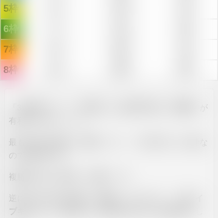
243頭
78頭
5枠
1151頭
（21.112%）
（6.776%）
217頭
63頭
6枠
1177頭
（18.436%）
（5.352%）
232頭
75頭
7枠
1209頭
（19.189%）
（6.203%）
238頭
69頭
8枠
1228頭
（19.381%）
（5.618%）
「3歳1勝クラス」の枠番による競馬予想は「
内枠
」が
有利になるでしょう。
最も有利な枠番は「
1枠
」です。《
フクスケ
》が1枠な
ので要注目です。
複勝率が高い枠番も「
1枠
」です。
逆に最も不利な枠番は「
6枠
」になります。《
ブレイ
ブキトゥン
》は6枠となり枠番で考えると期待薄でし