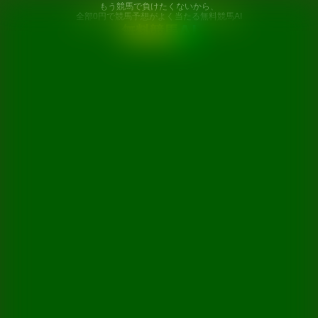
もう競馬で負けたくないから、
全部0円で競馬予想がよく当たる無料競馬AI
AI
無料競馬