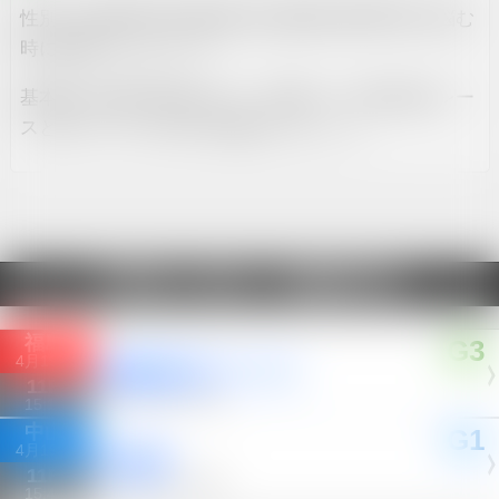
性別での競馬予想は優劣分析は最後の競馬予想に悩む
時に参考にしましょう。
基本的に牡馬が有利なので、牝馬とセン馬が他のレー
スと比べてどうなのかを検討しましょう。
🏁 競馬AIの要注目！
重賞競馬予想
福島
G3
4月19日
福島牝馬ステークス
11R
芝
1800m
16頭
15:15
中山
G1
4月19日
皐月賞
11R
芝
2000m
18頭
15:40