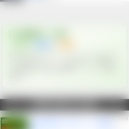
中山競馬場のコース傾向
芝・右回り
直線 310m
先行有利
急坂のある小回りコースで、パワーとスタミナが求められま
す。直線が約310mと短く、先行馬が有利です。有馬記念や
皐月賞が開催される伝統ある競馬場で、コーナリング技術も
重要です。
📚 最新の
競馬予想上達記事
2026年5月21日
2026年最新版！日本ダービーを徹底分
析！！