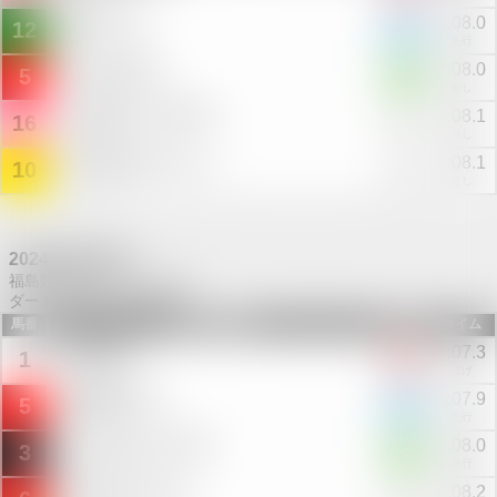
ルディック
2
1:08.0
12
北村 友一
2人気
先行
ドンレパルス
3
1:08.0
5
菅原 明良
4人気
差し
ショウナンアビアス
4
1:08.1
16
大野 拓弥
6人気
差し
アイアムユウシュン
5
1:08.1
10
戸崎 圭太
5人気
差し
2024年7月20日
福島競馬場 11R ＴＵＦ杯
ダート 1150m 16頭 晴 良
馬番
馬名・騎手名
着順
タイム
エスカル
1
1:07.3
1
松若 風馬
1人気
逃げ
ダテボレアス
2
1:07.9
5
田辺 裕信
4人気
先行
メイショウイジゲン
3
1:08.0
3
鮫島 良太
14人気
先行
グリュースゴット
4
1:08.2