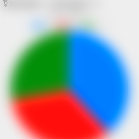
⚧
性別の同条件レース過去10年統計データ