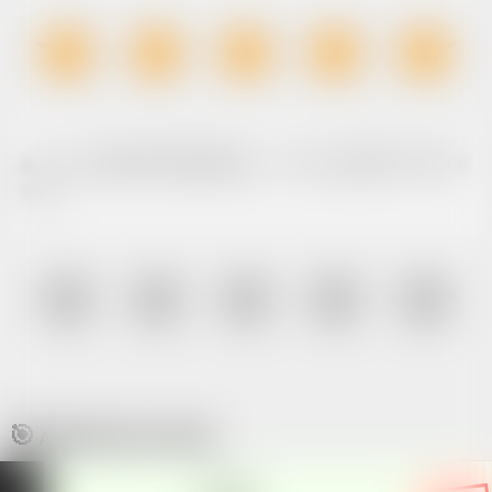
★
★
★
★
★
みんなのAI競馬予想期待度は、123人の投票で平均4.5
です。
★
★
★
★
★
🎯
AI競馬予想の的中馬券