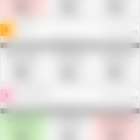
丹内 祐次
津村 明秀
菅原 明良
1着
6着
7着
/15頭
/16頭
/16頭
1:11.3 (逃げ)
1:12.0 (差し)
1:11.7 (先行)
8
イリフィ
牝馬
/
関西所属
/
鹿毛
調教師：高野 友和
2026年06月14日
2026年04月05日
2026年02月07日
リボン賞
天満橋Ｓ
橿原Ｓ
阪神 ダート 1200m
阪神 ダート 1400m
京都 ダート 1200m
曇 重 6枠 11番
晴 重 7枠 14番
曇 良 2枠 4番
西村 淳也
Ｃ．ルメール
西村 淳也
4着
8着
4着
/15頭
/16頭
/16頭
1:10.9 (差し)
1:23.1 (差し)
1:11.7 (差し)
9
ゲイルライダー
牡馬
/
関西所属
/
黒鹿毛
調教師：牧浦 充徳
2026年05月24日
2026年04月05日
2026年03月22日
高瀬川Ｓ
天満橋Ｓ
4歳以上2勝
京都 ダート 1200m
阪神 ダート 1400m
阪神 ダート 1400m
晴 良 8枠 14番
晴 重 2枠 4番
曇 良 6枠 8番
Ｍ．デムーロ
武 豊
岩田 望来
3着
4着
1着
/14頭
/16頭
/12頭