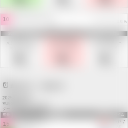
1:10.8 (先行)
1:22.5 (先行)
1:23.6 (先行)
10
カネショウレジェン
牡馬
/
関東所属
/
黒鹿毛
調教師：稲垣 幸雄
2026年04月25日
2026年03月22日
2026年02月22日
鎌倉Ｓ
鎌ケ谷特別
大島特別
東京 ダート 1400m
中山 ダート 1200m
東京 ダート 1400m
晴 稍重 5枠 8番
晴 良 7枠 13番
晴 良 8枠 16番
Ｃ．ルメール
Ｃ．ルメール
Ｃ．ルメール
9着
1着
5着
/15頭
/16頭
/16頭
1:25.1 (差し)
1:11.4 (差し)
1:24.7 (差し)
⏰
過去5年のレース結果一覧
2025年7月5日
福島競馬場 11R ＴＵＦ杯
ダート 1150m 16頭 晴 良
馬番
馬名・騎手名
着順
タイム
オーブルクール
1
1:07.7
15
石橋 脩
3人気
先行