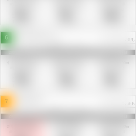
晴 稍重 1枠 1番
晴 稍重 6枠 12番
雨 重 8枠 16番
木幡 巧也
木幡 巧也
吉村 誠之助
14着
5着
10着
/15頭
/16頭
/16頭
1:26.1 (差し)
1:10.7 (差し)
1:23.5 (先行)
6
アイアムユウシュン
牡馬
/
関東所属
/
栗毛
調教師：奥平 雅士
2026年04月11日
2026年03月07日
2026年02月07日
卯月Ｓ
なにわＳ
橿原Ｓ
中山 ダート 1200m
阪神 ダート 1200m
京都 ダート 1200m
晴 稍重 6枠 9番
曇 稍重 7枠 12番
曇 良 6枠 12番
柴田 善臣
北村 友一
柴田 善臣
11着
13着
6着
/13頭
/15頭
/16頭
1:11.1 (先行)
1:12.5 (差し)
1:11.9 (差し)
7
テセラリアン
牝馬
/
関東所属
/
鹿毛
調教師：鈴木 慎太郎
2026年05月24日
2026年03月22日
2026年01月04日
火打山特別
鎌ケ谷特別
4歳以上2勝
新潟 ダート 1200m
中山 ダート 1200m
中山 ダート 1200m
曇 稍重 6枠 11番
晴 良 6枠 12番
晴 稍重 1枠 2番