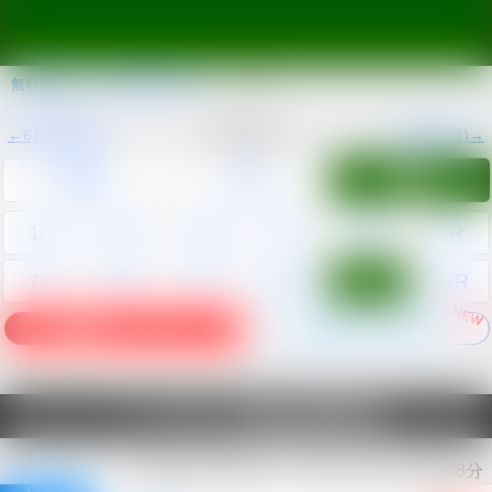
無料競馬AI
無料AI競馬予想
ＴＵＦ杯
7月4日(土)
←6月28日(日)
7月5日(日)→
福島
函館
小倉
1R
2R
3R
4R
5R
6R
11R
7R
8R
9R
10R
12R
オリジンAI
ウェーブAI
「
ＴＵＦ杯
」
の無料AI競馬予想
競馬予想の更新日：
2026年7月6日 08時08分