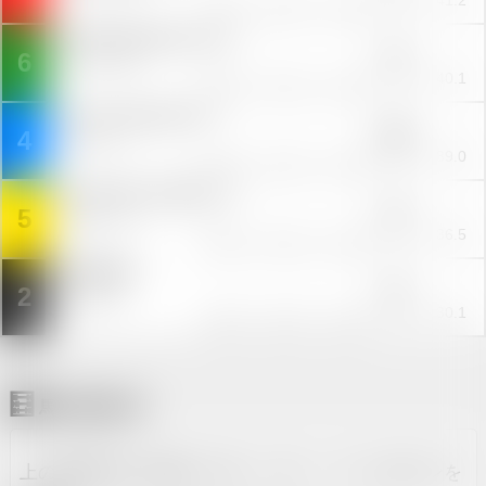
軸
紐
穴
アイアムユウシュン
5
6
小崎 綾也
40.1
13.4倍
軸
紐
穴
メイショウコバト
10
4
石橋 脩
39.0
95.3倍
軸
紐
穴
ピックアップライン
9
5
木幡 巧也
36.5
45.5倍
軸
紐
穴
ゲキザル
8
2
原 優介
30.1
27.8倍
軸
紐
穴
🧮
馬券点数計算
上の競馬予想一覧表の「軸」「紐」「穴」のボタンを