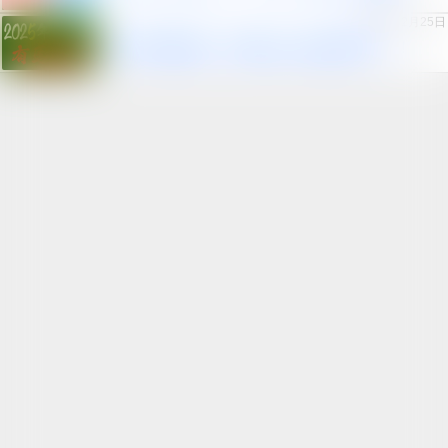
2025年12月25日
2025年最新版！有馬記念を徹底分析！！