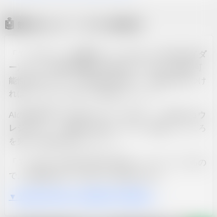
🤖
競馬AIによる「ＴＵＦ杯」競馬予想
「ＴＵＦ杯」で一番期待しているのは《
ゲイルライダ
ー
》です。競馬AI指数が75を超えているので1着の可
能性が高いです。人気は意外と無く、点数に気をつけ
ればトリガミになることは無いでしょう。
AIの競馬予想と人気がズレているのが、《
カネショウ
レジェン
》、《
ボディブロー
》です。美味しいところ
を突いた馬券を買いましょう。
「ＴＵＦ杯」は強い馬と弱い馬がハッキリしているの
で、3連単を狙っても良いかも知れません。
▼ 過去10年分析での競馬予想で勝率が…