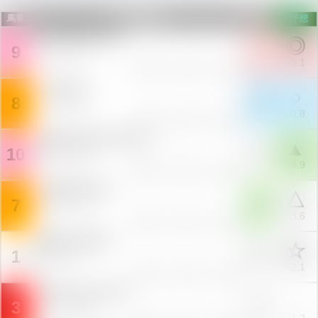
馬番
馬名・騎手名
人気
AI予想
ゲイルライダー
◎
1
9
戸崎 圭太
76.1
1.6倍
軸
紐
穴
イリフィ
○
2
8
坂井 瑠星
70.8
6.3倍
軸
紐
穴
カネショウレジェン
▲
4
10
大野 拓弥
58.9
9.2倍
軸
紐
穴
テセラリアン
△
3
7
菊沢 一樹
53.6
6.9倍
軸
紐
穴
ボディブロー
☆
6
1
荻野 極
42.1
22.0倍
軸
紐
穴
ラストシャリナ
7
3
石川 裕紀人
41.2
26.4倍