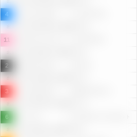
出走: 174回 勝率:
12.1%
複勝率: 25.9%
4
メランコリニスタ
ミッキーアイル
出走: 174回 勝率:
12.1%
複勝率: 25.9%
11
ナオミライトニング
ビッグアーサー
出走: 113回 勝率:
9.7%
複勝率: 23.0%
2
グロリアスマーチ
モーリス
出走: 352回 勝率:
9.4%
複勝率: 26.4%
3
ファムマルキーズ
キタサンブラック
出走: 107回 勝率:
7.5%
複勝率: 27.1%
6
ミトノリン
アメリカンペイトリオット
出走: 67回 勝率:
7.5%
複勝率: 28.4%