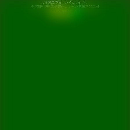
もう競馬で負けたくないから、
全部0円で競馬予想がよく当たる無料競馬AI
AI
無料競馬