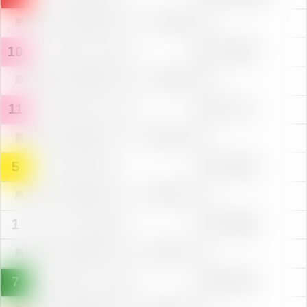
勝率:
15.1%
複勝率: 32.7% 平均着順: 6.1位
10
ジャスティンルマン
杉山 晴紀
勝率:
14.5%
複勝率: 35.5% 平均着順: 6.3位
11
ナオミライトニング
矢作 芳人
勝率:
7.8%
複勝率: 27.7% 平均着順: 6.9位
5
ケイアイクウガ
小林 真也
勝率:
7.2%
複勝率: 16.7% 平均着順: 7.8位
1
エシェックオロワ
千田 輝彦
勝率:
6.4%
複勝率: 19.9% 平均着順: 7.9位
7
ミスターバッドガイ
中尾 秀正