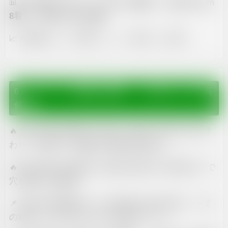
📊 近走成績: 中山ダート1200m
14着
→ 京都芝1400m
8着
→ 京都芝1400m
6着
📈 AI競馬ウェーブ調子トレンド予測: ↑ 上昇中
6
ミトノリン（北村友一騎手） ★★★☆☆【穴馬
候補】
🔥 前走丹内祐次騎手で10着→北村友一騎手に乗り替
わり。手替わりで激変の可能性を秘める。
🔥 近走不振だが阪神では3着の好走歴。舞台替わりで
穴を開ける可能性。
📌 近走は下降傾向だが、勝ち鞍のある実力馬。一度
の好走で一気に浮上する力を秘めている。