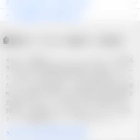
🧬 血統×条件適性で好走血統を発見
🐴 穴馬診断書で激走候補を発見
🤖
競馬AIウェーブによる「3歳1勝クラス」競馬予想
今回の「3歳1勝クラス」について、当サイトのAI競馬
予測モデルが各馬の能力値を総合的に分析いたしまし
た。本命には《
グロリアスマーチ
》を推奨させていた
だきます。過去の走破タイムや条件適性、騎手との相
性などを考慮した結果、他の出走馬との間に明確な実
力差が見られました。対抗は《
ファムマルキーズ
》、
3番手に《
コスモレッド
》を評価しております。軸馬
としての信頼度が高いレースと言えるでしょう。
▼ AIスコア分布で実力差を可視化