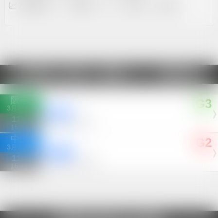
📈 AI競馬ウェーブ調子トレンド予測: ↑ 上昇中
🏁 競馬AIの要注目！
重賞AIウェーブ競馬予想
阪神
G3
3月28日
毎日杯
11R
芝
1800m
7頭
15:30
中山
G2
3月28日
日経賞
11R
芝
2500m
15頭
15:45