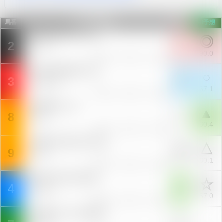
馬番
馬名・騎手名
人気
AI予想
グロリアスマーチ
◎
1
2
松山弘平
90.0
2.6倍
軸
紐
穴
ファムマルキーズ
○
2
3
吉村誠之助
67.1
5.1倍
軸
紐
穴
コスモレッド
▲
7
8
原優介
60.4
25.8倍
軸
紐
穴
トモジャプレジール
△
10
9
幸英明
60.1
42.9倍
軸
紐
穴
メランコリニスタ
☆
3
4
岩田望来
57.0
5.9倍
軸
紐
穴
ミスターバッドガイ
6