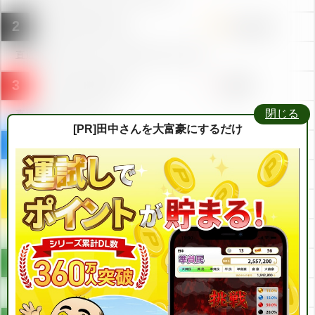
↖
2
グロリアスマーチ
やや上昇
直近5走: 2着 ← 3着 ← 10着 ← 3着 ← 1着
↑
3
ファムマルキーズ
上昇中
閉じる
直近5走: 5着 ← 1着
[PR]田中さんを大富豪にするだけ
↓
4
メランコリニスタ
下降中
直近5走: 1着 ← 7着 ← 4着 ← 7着
←
5
ケイアイクウガ
横ばい
直近5走: 1着
↙
6
ミトノリン
やや下降
直近5走: 10着 ← 1着 ← 3着 ← 11着 ← 7着