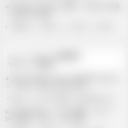
📊 近走成績: 小倉芝1200m
10着
→ 小倉芝1200m
1着
→ 阪神芝1400m
3着
📈 AI競馬ウェーブ調子トレンド予測: ↙ やや下降
1
エシェックオロワ（高倉稜騎手）
★★☆☆☆【注意馬】
🔥 前走田口貫太騎手で13着→高倉稜騎手に乗り替わ
り。手替わりで激変の可能性を秘める。
📌 前走ダートから芝に初挑戦。未知の魅力がある。
📊 近走成績: 阪神ダート1400m
13着
→ 中京ダート
1400m
8着
→ 京都ダート1400m
1着