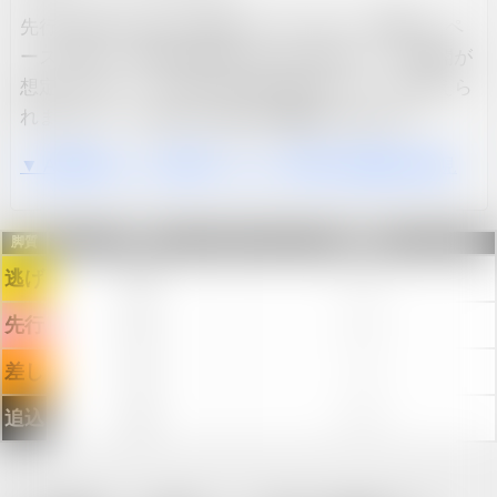
先行勢が6頭と多めの構成でございます。序盤からペ
ースが流れ、最後の直線で差し馬が伸びてくる展開が
想定されます。人気の先行馬が崩れるケースも考えら
れますので、穴党の方は後方待機組に注目です。
▼ AI競馬ウェーブ調子トレンド予測で好調馬を発見
脚質
頭数
構成比
逃げ
1頭
9.1%
先行
5頭
45.5%
差し
1頭
9.1%
追込
4頭
36.4%