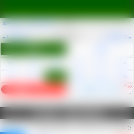
無料競馬AI
無料AI競馬予想
菜の花賞
1月17日(土)
←1月12日(月)
1月18日(日)→
中山
京都
1R
2R
3R
4R
5R
6R
9R
7R
8R
10R
11R
12R
オリジンAI
ウェーブAI
「
菜の花賞
」
の無料AI競馬予想
競馬予想の更新日：
2026年1月17日 17時24分