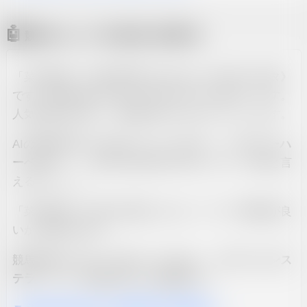
🤖
競馬AIによる「菜の花賞」競馬予想
「菜の花賞」で最も期待できるのは《
アメティスタ
》
です。実力が近いのは《
アーリーハーベスト
》です。
人気は意外と無く、馬券を買うのをオススメします。
AIの競馬予想と人気がズレているのが、《
アーリーハ
ーベスト
》、《
エコールナヴァール
》です。穴馬と言
えるでしょう。
「菜の花賞」は強い馬が多いため、ワイドや馬連が良
いかも知れません。
競馬予想から外して良さそうなのは、《
オーシャンス
テラ
》です。馬券を買うのは危険です。