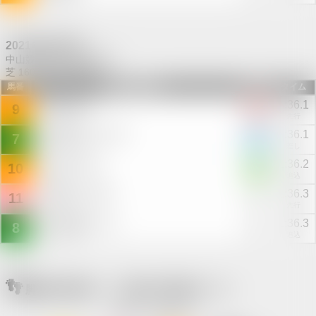
2021年1月16日
中山競馬場 9R 菜の花賞
芝 1600m 12頭 晴 良
馬番
馬名・騎手名
着順
タイム
スライリー
1
1:36.1
9
石川 裕紀人
8人気
先行
アナザーリリック
2
1:36.1
7
津村 明秀
5人気
差し
ストゥーティ
3
1:36.2
10
石橋 脩
2人気
追込
ミヤビハイディ
4
1:36.3
11
吉田 豊
4人気
先行
シゲルオテンバ
5
1:36.3
8
三浦 皇成
7人気
追込
👣
脚質の同条件レース過去10年統計データ