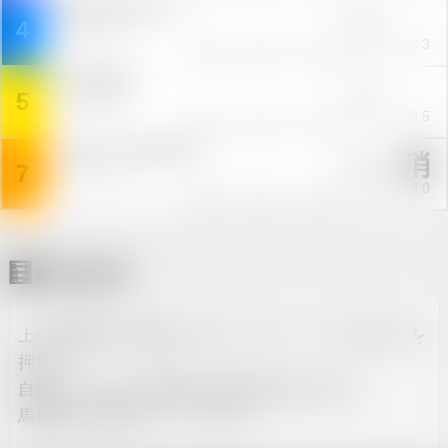
ファンクション
4
4
丹内 祐次
48.3
6.9倍
軸
紐
穴
トリスティ
7
5
大野 拓弥
30.5
23.5倍
軸
紐
穴
オーシャンステラ
消
8
7
菊沢 一樹
13.0
29.6倍
軸
紐
穴
🧮
馬券点数計算
上の競馬予想一覧表の「軸」「紐」「穴」のボタンを
押すと
自動でそれぞれの券種の点数が表示されます。
馬券購入の参考にしてください。