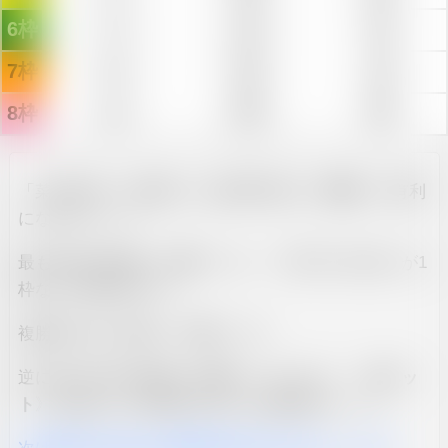
217頭
63頭
6枠
1173頭
（18.499%）
（5.37%）
231頭
76頭
7枠
1204頭
（19.186%）
（6.312%）
236頭
68頭
8枠
1223頭
（19.296%）
（5.56%）
「菜の花賞」の枠番による競馬予想は「
内枠
」が有利
になるでしょう。
最も有利な枠番は「
1枠
」です。《
アメティスタ
》が1
枠なので要注目です。
複勝率が高い枠番も「
1枠
」です。
逆に最も不利な枠番は「
6枠
」になります。《
ポペッ
ト
》は6枠となり枠番で考えると期待薄でしょう。