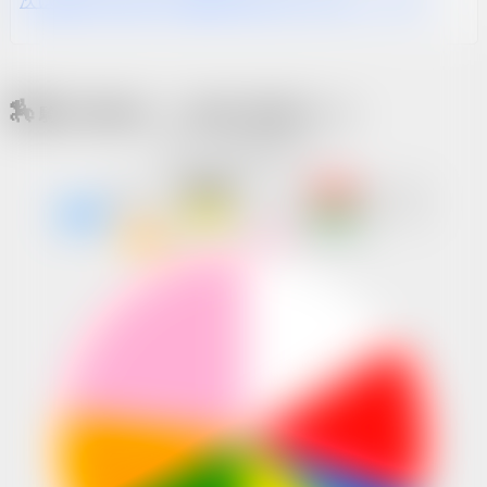
次は騎手の分析での競馬予想も見てみましょう▼
🏇
騎手の同条件レース過去10年統計データ