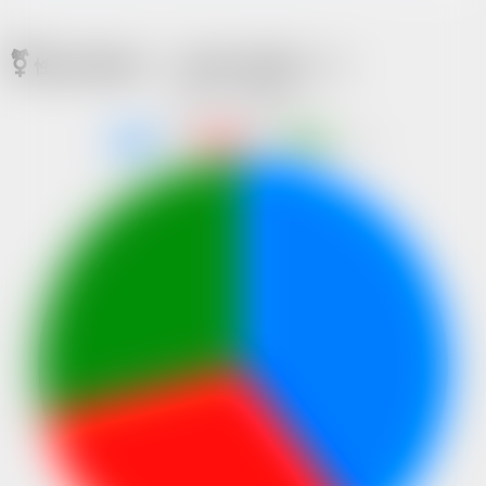
⚧
性別の同条件レース過去10年統計データ