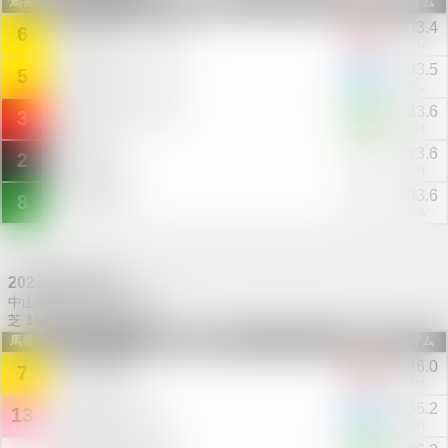
馬番
馬名・騎手名
着順
タイム
ミラビリスマジック
1
1:33.4
6
田辺 裕信
2人気
差し
ロンドンアームズ
2
1:33.5
5
横山 和生
9人気
差し
ウインディオーネ
3
1:33.6
3
騎手不明
6人気
逃げ
ルクスノア
4
1:33.6
2
津村 明秀
5人気
先行
ミアネーロ
5
1:33.6
8
Ｃ．ルメール
1人気
追込
2023年1月14日
中山競馬場 9R 菜の花賞
芝 1600m 13頭 雨 良
馬番
馬名・騎手名
着順
タイム
トラベログ
1
1:36.0
7
北村 宏司
6人気
逃げ
ニシノコウフク
2
1:36.2
13
大野 拓弥
10人気
先行