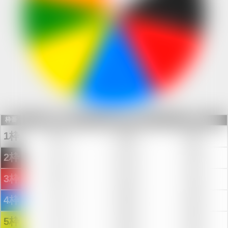
枠番
総出走頭数
3着以内頭数
1着頭数
234頭
84頭
1枠
993頭
（23.564%）
（8.459%）
237頭
80頭
2枠
1033頭
（22.942%）
（7.744%）
231頭
81頭
3枠
1059頭
（21.813%）
（7.648%）
250頭
93頭
4枠
1112頭
（22.482%）
（8.363%）
242頭
80頭
5枠
1147頭
（21.098%）
（6.974%）