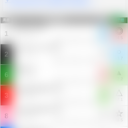
▼ 過去10年分析での競馬予想で勝率が…
馬番
馬名・騎手名
人気
AI予想
アメティスタ
◎
2
1
横山 武史
64.5
3.6倍
軸
紐
穴
アーリーハーベスト
○
5
2
小沢 大仁
63.7
7.3倍
軸
紐
穴
ポペット
▲
1
6
横山 典弘
62.2
2.8倍
軸
紐
穴
ロンギングセリーヌ
△
3
3
横山 和生
57.1
6.2倍
軸
紐
穴
エコールナヴァール
☆
6
8
戸崎 圭太
48.5
8.6倍
軸
紐
穴