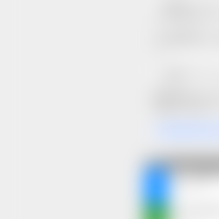
「山城ステーク
ューラワンサ
》
AIの競馬予想と
う。
「山城ステーク
競馬予想から外
モエスパーダ
》
▼ 過去10年分
馬番
ラーンザロ
8
菱田 裕二
チューラワ