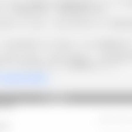
ス」でオススメの馬は《
ラーンザロープス
》です。ワイドで
です。人気は意外と無く、万馬券も期待できます。
人気がズレているのが、《
チューラワンサ
》です。馬券に絡
ス」は強い馬が多いため、荒れるレースになる可能性が高い
して良さそうなのは、《
ディープリッチ
》、《
アスクビギン
です。トリガミにならないように点数を削りましょう。
析での競馬予想で勝率が…
馬名・騎手名
ープス
軸
紐
ンサ