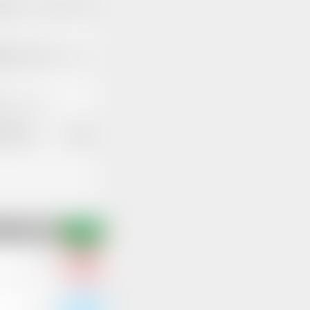
買いたいのは《
チ
めると良いでしょ
でしょう。
アゲン
》、《
コス
人気
AI予想
◎
6
72.7
11.4倍
穴
○
4