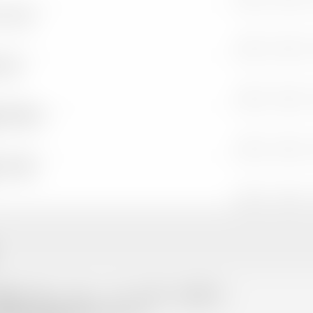
ーンス
軸
紐
ッチ
軸
紐
ンアゲン
軸
紐
パーダ
軸
紐
覧表の「軸」「紐」「穴」のボタンを押すと