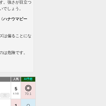
す。強さが目立つ
いでしょう。
《
ハナウマビー
ズは偏ることにな
のは危険です。
人気
AI予想
◎
5
70.1
8.5倍
穴
○
1