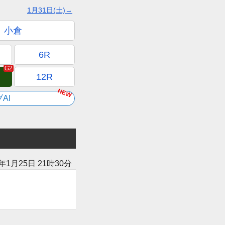
1月31日(土)→
小倉
6R
12R
AI
6年1月25日 21時30分