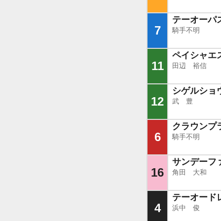
テーオーパ
7
騎手不明
ペイシャエ
11
田辺 裕信
シゲルショ
12
武 豊
クラウンプ
6
騎手不明
サンデーフ
16
角田 大和
テーオード
4
浜中 俊