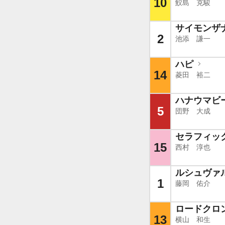
10
鮫島 克駿
サイモンザ
2
池添 謙一
ハピ
14
菱田 裕二
ハナウマビ
5
団野 大成
セラフィッ
15
西村 淳也
ルシュヴァ
1
藤岡 佑介
ロードクロ
13
横山 和生