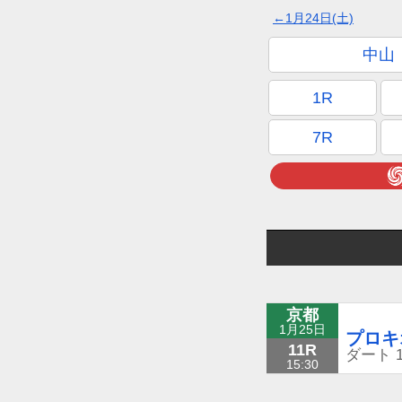
←1月24日(土)
中山
1R
7R
京都
1月25日
プロキ
11R
ダート
15:30