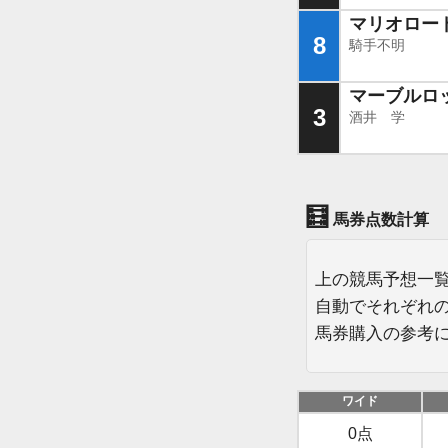
マリオロー
8
騎手不明
マーブルロ
3
酒井 学
🧮
馬券点数計算
上の競馬予想一
自動でそれぞれ
馬券購入の参考
ワイド
0点