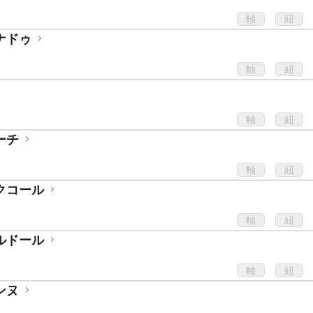
軸
紐
ナドゥ
軸
紐
軸
紐
ーチ
軸
紐
クコール
軸
紐
ルドール
軸
紐
[PR]田中さんを大富豪にするだけ
ンヌ