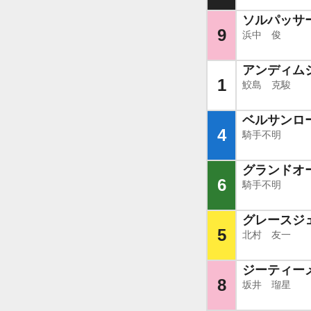
ソルパッサ
9
浜中 俊
アンディム
1
鮫島 克駿
ベルサンロ
4
騎手不明
グランドオ
6
騎手不明
グレースジ
5
北村 友一
ジーティー
8
坂井 瑠星