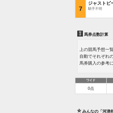
ジャストビ
7
騎手不明
🧮
馬券点数計算
上の競馬予想一
自動でそれぞれ
馬券購入の参考
ワイド
0点
⭐
みんなの「河津桜