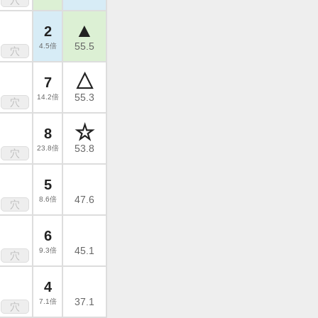
穴
▲
2
55.5
4.5倍
穴
△
7
55.3
14.2倍
穴
☆
8
53.8
23.8倍
穴
5
47.6
8.6倍
穴
6
45.1
9.3倍
穴
4
37.1
7.1倍
穴