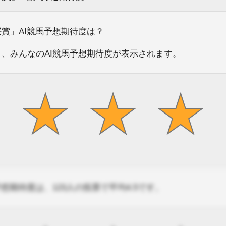
賞」AI競馬予想期待度は？
、みんなのAI競馬予想期待度が表示されます。
★
★
★
★
想期待度は、123人の投票で平均4.5です。