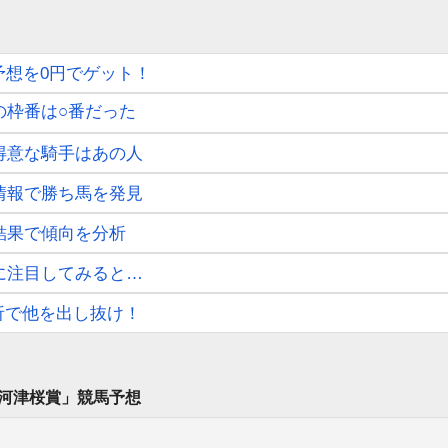
馬予想を0円でゲット！
馬の枠番は○番だった
が得意な騎手はあの人
馬情報で勝ち馬を発見
結果で傾向を分析
馬に注目してみると…
分析で他を出し抜け！
「河津桜賞」競馬予想