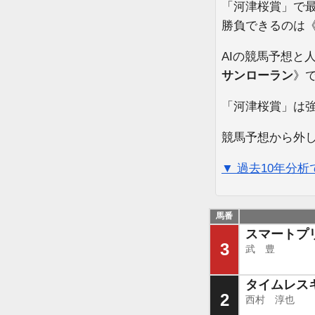
「河津桜賞」で
勝負できるのは
AIの競馬予想と
サンローラン
》
「河津桜賞」は
競馬予想から外
▼ 過去10年分
馬番
スマートプ
3
武 豊
タイムレス
2
西村 淳也