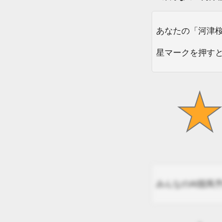
あなたの「河津桜
星マークを押すと
みんなのAI競馬予