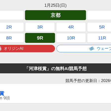
1月25日(日)
京都
2R
3R
4R
5R
9R
8R
10R
11R
オリジンAI
ウェーブ
「
河津桜賞
」
の無料AI競馬予想
競馬予想の更新日：
202
賞
m
9頭