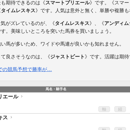
最も期待できるのは《
スマートプリエール
》です。《スマー
《
タイムレスキス
》です。人気は意外と無く、単勝や複勝も
人気がズレているのが、《
タイムレスキス
》、《
アンディム
です。美味しいところを突いた馬券を買いましょう。
強い馬が多いため、ワイドや馬連が良いかも知れません。
して良さそうなのは、《
ジャストビート
》です。活躍は期待
析での競馬予想で勝率が…
馬名・騎手名
リエール
軸
紐
キス