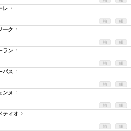
軸
紐
ーレ
軸
紐
ジーク
[PR]田中さんを大富豪にするだけ
軸
紐
ーラン
軸
紐
ーパス
軸
紐
ェンヌ
軸
紐
メティオ
軸
紐